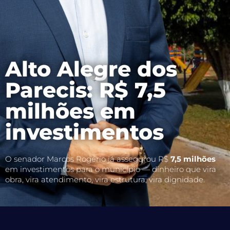
Alto Alegre dos
Parecis: R$ 7,5
milhões em
investimentos
O senador Marcos Rogério já assegurou R$
7,5 milhões
em investimentos para o município — dinheiro que vira
obra, vira atendimento, vira estrutura, vira dignidade.