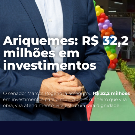
Ariquemes: R$ 32,2
milhões em
investimentos
O senador Marcos Rogério já assegurou
R$ 32,2 milhões
em investimentos para o município — dinheiro que vira
obra, vira atendimento, vira estrutura, vira dignidade.