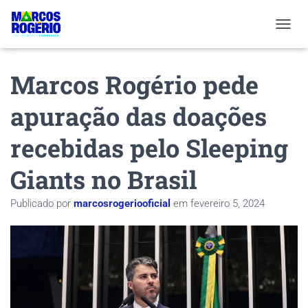
ALTER
Marcos Rogério pede
apuração das doações
recebidas pelo Sleeping
Giants no Brasil
Publicado por
marcosrogeriooficial
em
fevereiro 5, 2024