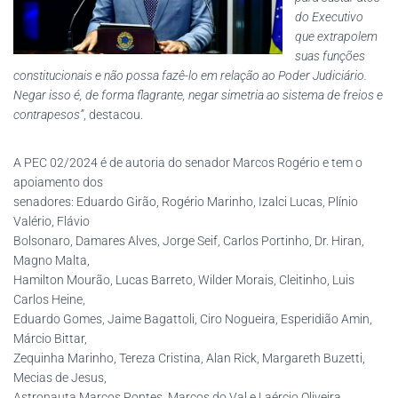
do Executivo
que extrapolem
suas funções
constitucionais e não possa fazê-lo em relação ao Poder Judiciário.
Negar isso é, de forma flagrante, negar simetria ao sistema de freios e
contrapesos”
, destacou.
A PEC 02/2024 é de autoria do senador Marcos Rogério e tem o
apoiamento dos
senadores: Eduardo Girão, Rogério Marinho, Izalci Lucas, Plínio
Valério, Flávio
Bolsonaro, Damares Alves, Jorge Seif, Carlos Portinho, Dr. Hiran,
Magno Malta,
Hamilton Mourão, Lucas Barreto, Wilder Morais, Cleitinho, Luis
Carlos Heine,
Eduardo Gomes, Jaime Bagattoli, Ciro Nogueira, Esperidião Amin,
Márcio Bittar,
Zequinha Marinho, Tereza Cristina, Alan Rick, Margareth Buzetti,
Mecias de Jesus,
Astronauta Marcos Pontes, Marcos do Val e Laércio Oliveira.