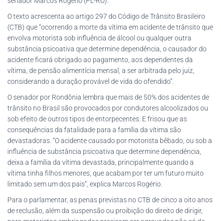
senador Marcos Rogério (PL-RO).
O texto acrescenta ao artigo 297 do Código de Trânsito Brasileiro
(CTB) que “ocorrendo a morte da vítima em acidente de trânsito que
envolva motorista sob influência de álcool ou qualquer outra
substância psicoativa que determine dependência, o causador do
acidente ficará obrigado ao pagamento, aos dependentes da
vítima, de pensão alimentícia mensal, a ser arbitrada pelo juiz,
considerando a duração provável de vida do ofendido”.
O senador por Rondônia lembra que mais de 50% dos acidentes de
trânsito no Brasil são provocados por condutores alcoolizados ou
sob efeito de outros tipos de entorpecentes. E frisou que as
consequências da fatalidade para a família da vítima são
devastadoras. “O acidente causado por motorista bêbado, ou sob a
influência de substância psicoativa que determine dependência,
deixa a família da vítima devastada, principalmente quando a
vítima tinha filhos menores, que acabam por ter um futuro muito
limitado sem um dos pais”, explica Marcos Rogério.
Para o parlamentar, as penas previstas no CTB de cinco a oito anos
de reclusão, além da suspensão ou proibição do direito de dirigir,