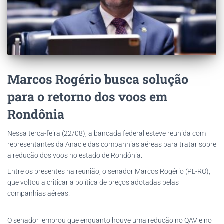
Marcos Rogério busca solução
para o retorno dos voos em
Rondônia
Nessa terça-feira (22/08), a bancada federal esteve reunida com
representantes da Anac e das companhias aéreas para tratar sobre
a redução dos voos no estado de Rondônia.
Entre os presentes na reunião, o senador Marcos Rogério (PL-RO),
que voltou a criticar a política de preços adotadas pelas
companhias aéreas.
O senador lembrou que enquanto houve uma redução no QAV e no