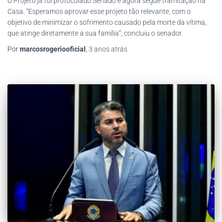
O Projeto já foi protocolado Senado e agora segue tramitação na
Casa. “Esperamos aprovar esse projeto tão relevante, com o
objetivo de minimizar o sofrimento causado pela morte da vítima,
que atinge diretamente a sua família”, concluiu o senador.
Por
marcosrogeriooficial
,
3 anos
atrás