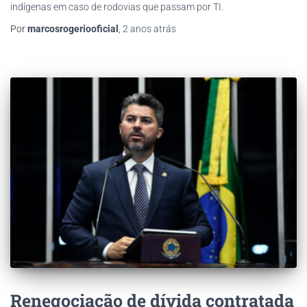
indígenas em caso de rodovias que passam por TI.
Por
marcosrogeriooficial
,
2 anos
atrás
Renegociação de dívida contratada