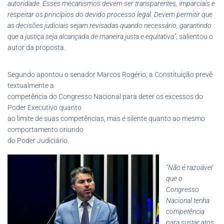
autoridade. Esses mecanismos devem ser transparentes, imparciais e
respeitar os princípios do devido processo legal. Devem permitir que
as decisões judiciais sejam revisadas quando necessário, garantindo
que a justiça seja alcançada de maneira justa e equitativa”
, salientou o
autor da proposta.
Segundo apontou o senador Marcos Rogério, a Constituição prevê
textualmente a
competência do Congresso Nacional para deter os excessos do
Poder Executivo quanto
ao limite de suas competências, mas é silente quanto ao mesmo
comportamento oriundo
do Poder Judiciário.
“Não é razoável
que o
Congresso
Nacional tenha
competência
para sustar atos