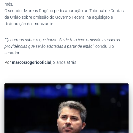
mês.
O senador Marcos Rogério pediu apuração ao Tribunal de Contas
da União sobre omissão do Governo Federal na aquisição e
distribuição do imunizante.
“Queremos saber o que houve. Se de fato teve omissão e quais as
providências que serão adotadas a partir de então”
, concluiu o
senador.
Por
marcosrogeriooficial
,
2 anos
atrás