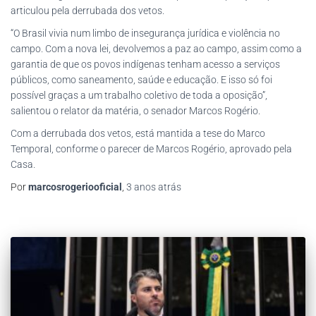
articulou pela derrubada dos vetos.
“O Brasil vivia num limbo de insegurança jurídica e violência no
campo. Com a nova lei, devolvemos a paz ao campo, assim como a
garantia de que os povos indígenas tenham acesso a serviços
públicos, como saneamento, saúde e educação. E isso só foi
possível graças a um trabalho coletivo de toda a oposição”,
salientou o relator da matéria, o senador Marcos Rogério.
Com a derrubada dos vetos, está mantida a tese do Marco
Temporal, conforme o parecer de Marcos Rogério, aprovado pela
Casa.
Por
marcosrogeriooficial
,
3 anos
atrás