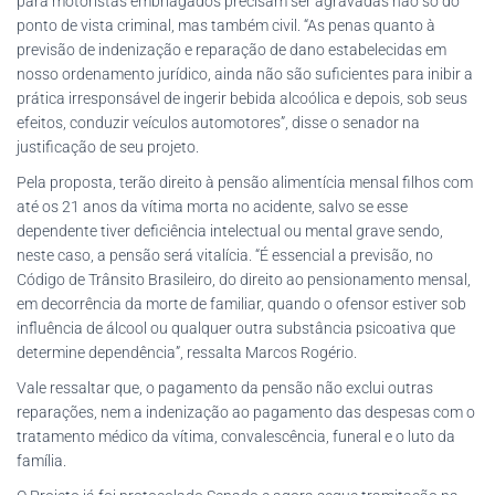
para motoristas embriagados precisam ser agravadas não só do
ponto de vista criminal, mas também civil. “As penas quanto à
previsão de indenização e reparação de dano estabelecidas em
nosso ordenamento jurídico, ainda não são suficientes para inibir a
prática irresponsável de ingerir bebida alcoólica e depois, sob seus
efeitos, conduzir veículos automotores”, disse o senador na
justificação de seu projeto.
Pela proposta, terão direito à pensão alimentícia mensal filhos com
até os 21 anos da vítima morta no acidente, salvo se esse
dependente tiver deficiência intelectual ou mental grave sendo,
neste caso, a pensão será vitalícia. “É essencial a previsão, no
Código de Trânsito Brasileiro, do direito ao pensionamento mensal,
em decorrência da morte de familiar, quando o ofensor estiver sob
influência de álcool ou qualquer outra substância psicoativa que
determine dependência”, ressalta Marcos Rogério.
Vale ressaltar que, o pagamento da pensão não exclui outras
reparações, nem a indenização ao pagamento das despesas com o
tratamento médico da vítima, convalescência, funeral e o luto da
família.