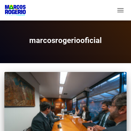
ALTER
marcosrogeriooficial